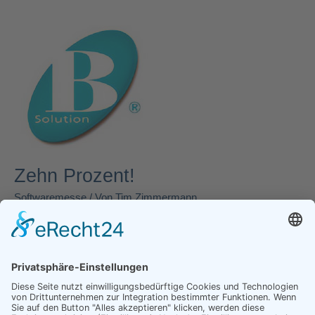
Zehn
Prozent!
Zehn Prozent!
Softwaremesse
/ Von
Tim Zimmermann
Die Sprockhöveler B Solution AG bietet allen Messebesuchern
einen Rabatt in Höhe von 10% für Käufe Ihrer Softwarelösung
bis zum 11. Oktober an! Weitere Infos zum Aussteller: B
Solution AG
Read More »