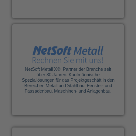
Netsoft Vertriebs GmbH
Spezialisiert auf die Branche – Flexibel in den
Möglichkeiten.
Von der Angebotskalkulation, über die
Dokumentation bis hin zur Zeiterfassung haben
Sie mit uns EINEN Ansprechpartner im
NetSoft Metall X®: Partner der Branche seit
Projektgeschäft der auf Augenhöhe Ihre
über 30 Jahren. Kaufmännische
Sprache spricht.
Speziallösungen für das Projektgeschäft in den
Bereichen Metall und Stahlbau, Fenster- und
Fassadenbau, Maschinen- und Anlagenbau.
Weitere Infos