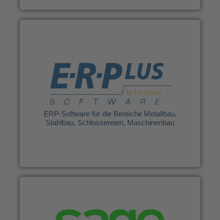
T.A. Project GmbH
ERP-Software für die Bereiche Metallbau,
Stahlbau, Schlossereien, Maschinenbau
Weitere Infos
ERP-Software für die Bereiche Metallbau,
Stahlbau, Schlossereien, Maschinenbau
SNP Datentechnik GmbH