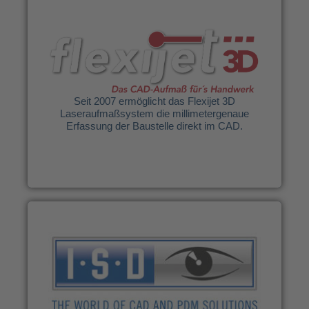
Flexijet GmbH
Seit 2007 ermöglicht das Flexijet 3D
Laseraufmaßsystem die millimetergenaue
Erfassung der Baustelle direkt im CAD.
Seit 2007 ermöglicht das Flexijet 3D
Laseraufmaßsystem die millimetergenaue
Weitere Infos
Erfassung der Baustelle direkt im CAD.
ISD Software und Systeme GmbH
HiCAD ist ein durchgängiges, leicht zu
handhabendes 2D/3D-CAD-System mit
modernen Modellierungstools und
leistungsstarken Branchenlösungen.