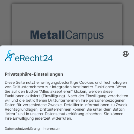
MetallCampus
direkte Hilfen – direkt zugänglich
als Download oder VideoKurs
immer sofort einsetzbar
aus der Praxis für die Praxis
Unterstützung als digitale Hilfen in den
Kategorien Coaching, KoRe & Controlling,
Marketing, Qualitätsmanagement, Personal
Weitere Infos
und Recht
WDMH GmbH
Ruhrallee 12 · 45138 Essen
Tel. (0201) 896470