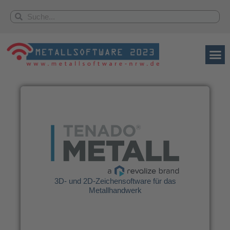
Zum
Inhalt
Suche
Suche
springen
Tenado GmbH
3D- und 2D-Zeichensoftware für das
Metallhandwerk
3D- und 2D-Zeichensoftware für das
Weitere Infos
Metallhandwerk