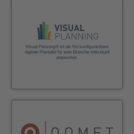
AHAG-Unternehmensberatung GmbH & Co.
KG
Visual Planning® ist als frei konfigurierbare
digitale Plantafel für jede Branche individuell
anpassbar.
Visual Planning® ist als frei konfigurierbare
digitale Plantafel für jede Branche individuell
anpassbar.
Weitere Infos
Softwareschmiede Höffl GmbH
QOMET eist eine praxisorientierte und
leistungsfähige Kalkulations- und