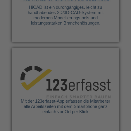
HiCAD ist ein durchgängiges, leicht zu
handhabendes 2D/3D-CAD-System mit
Weitere Infos
modernen Modellierungstools und
leistungsstarken Branchenlösungen.
123erfasst.de GmbH
Mit der 123erfasst-App erfassen die Mitarbeiter
alle Arbeitszeiten mit dem Smartphone ganz
einfach vor Ort per Klick.
Mit der 123erfasst-App erfassen die Mitarbeiter
alle Arbeitszeiten mit dem Smartphone ganz
Weitere Infos
einfach vor Ort per Klick