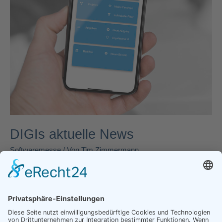
DIGIs aktuelle News
Softwaremesse
/ Von
Tim Zimmermann
Mit den Produktneuheiten von DIGI-Software schlagen Sie
gleich zwei Fliegen mit einer Klappe: Sie erfüllen die
Arbeitszeiterfassungspflicht und sparen dabei Zeit und
Aufwand.
Read More »