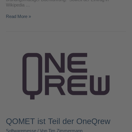
Wikipedia …
Read More »
QOMET
ist
Teil
der
OneQrew
QOMET ist Teil der OneQrew
Softwaremesse
/ Von
Tim Zimmermann