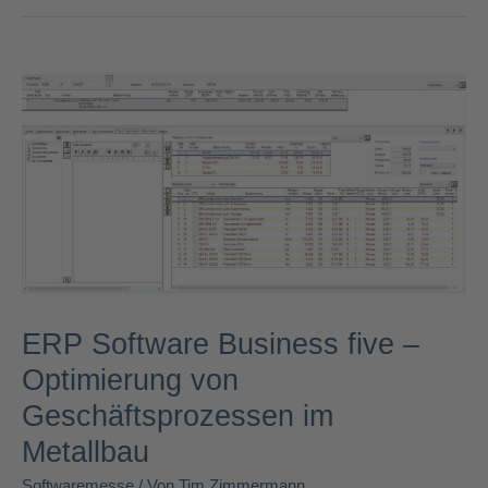
ERP
Software
Business
five
–
Optimierung
von
Geschäftsprozessen
im
Metallbau
ERP Software Business five –
Optimierung von
Geschäftsprozessen im
Metallbau
Softwaremesse
/ Von
Tim Zimmermann