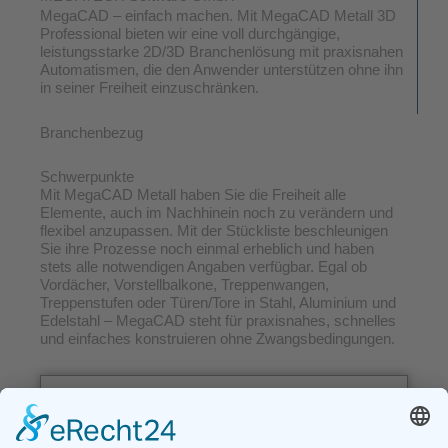
MegaCAD – einfach machen. Mit MegaCAD Metall 3D
Professional bieten wir eine voll durchgängige,
leistungsstarke 2D/3D Branchenlösung mit praxisnahen
Automatismen, die den Anwender unterstützen ohne ihn
in seiner Freiheit einzuschränken.
Branchenbezug
Schwerpunkte
Mit MegaCAD Metall haben Sie die Freiheit alle
Elemente, auch im Nachhinein noch zu verändern und
flexibel anzupassen. Mit der Stückliste beschleunigen
Sie ihre Prozesse noch einmal erheblich und haben
stets alle notwendigen Angaben verfügbar. Egal ob
Vordächer, Vorstellbalkone, Treppenwangen,
Treppenstufen oder Türen/Tore in Stahl, Aluminium und
Edelstahl – MegaCAD steht für praxisnahes, schnelles
und einfaches konstruieren ohne Zwangsbedingungen.
Firmenkontakt
MEGATECH Software GmbH
Große Elbstraße 43